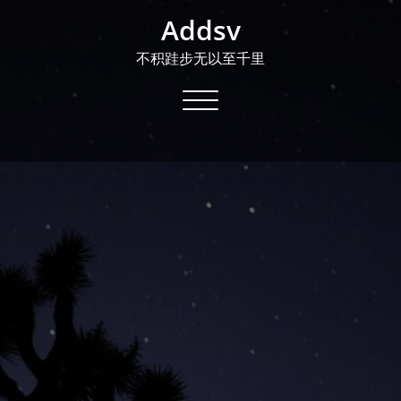
Skip
Addsv
to
content
不积跬步无以至千里
Toggle
navigation